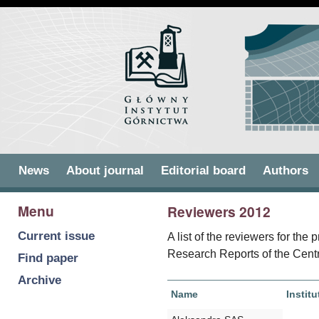
Skip to
Skip to
main
navigation
content
Main menu
News
About journal
Editorial board
Authors
Menu
Reviewers 2012
Current issue
A list of the reviewers for th
Research Reports of the Centr
Find paper
Archive
Name
Institu