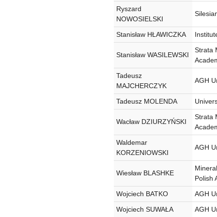
Ryszard
Silesia
NOWOSIELSKI
Stanisław HŁAWICZKA
Institu
Strata 
Stanisław WASILEWSKI
Academ
Tadeusz
AGH Un
MAJCHERCZYK
Tadeusz MOLENDA
Univers
Strata 
Wacław DZIURZYŃSKI
Academ
Waldemar
AGH Un
KORZENIOWSKI
Minera
Wiesław BLASHKE
Polish
Wojciech BATKO
AGH Un
Wojciech SUWAŁA
AGH Un