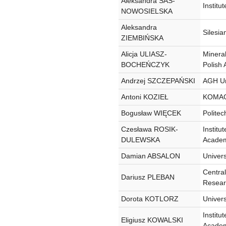
Aleksandra SAS-
Institu
NOWOSIELSKA
Aleksandra
Silesia
ZIEMBIŃSKA
Alicja ULIASZ-
Minera
BOCHEŃCZYK
Polish
Andrzej SZCZEPAŃSKI
AGH Un
Antoni KOZIEŁ
KOMAG 
Bogusław WIĘCEK
Polite
Czesława ROSIK-
Institu
DULEWSKA
Academ
Damian ABSALON
Univers
Central
Dariusz PLEBAN
Researc
Dorota KOTLORZ
Univers
Institu
Eligiusz KOWALSKI
Academ