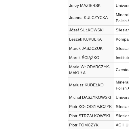
Jerzy MAZIERSKI
Univers
Minera
Joanna KULCZYCKA
Polish
Józef SUŁKOWSKI
Silesia
Leszek KUKUŁKA
Kompa
Marek JASZCZUK
Silesia
Marek ŚCIĄŻKO
Institu
Maria WŁODARCZYK-
Czesto
MAKUŁA
Minera
Mariusz KUDEŁKO
Polish
Michał DASZYKOWSKI
Univers
Piotr KOŁODZIEJCZYK
Silesia
Piotr STRZAŁKOWSKI
Silesia
Piotr TOMCZYK
AGH Un