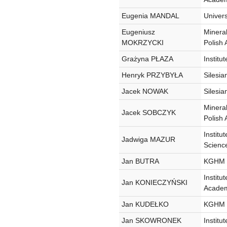
Eugenia MANDAL
Univers
Eugeniusz
Minera
MOKRZYCKI
Polish
Grażyna PŁAZA
Institu
Henryk PRZYBYŁA
Silesia
Jacek NOWAK
Silesia
Minera
Jacek SOBCZYK
Polish
Institu
Jadwiga MAZUR
Scienc
Jan BUTRA
KGHM C
Institu
Jan KONIECZYŃSKI
Academ
Jan KUDEŁKO
KGHM C
Jan SKOWRONEK
Institu